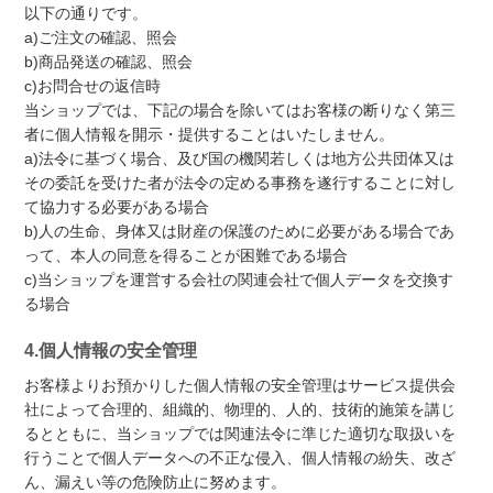
以下の通りです。
a)ご注文の確認、照会
b)商品発送の確認、照会
c)お問合せの返信時
当ショップでは、下記の場合を除いてはお客様の断りなく第三
者に個人情報を開示・提供することはいたしません。
a)法令に基づく場合、及び国の機関若しくは地方公共団体又は
その委託を受けた者が法令の定める事務を遂行することに対し
て協力する必要がある場合
b)人の生命、身体又は財産の保護のために必要がある場合であ
って、本人の同意を得ることが困難である場合
c)当ショップを運営する会社の関連会社で個人データを交換す
る場合
4.個人情報の安全管理
お客様よりお預かりした個人情報の安全管理はサービス提供会
社によって合理的、組織的、物理的、人的、技術的施策を講じ
るとともに、当ショップでは関連法令に準じた適切な取扱いを
行うことで個人データへの不正な侵入、個人情報の紛失、改ざ
ん、漏えい等の危険防止に努めます。